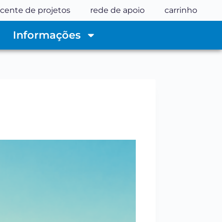
cente de projetos
rede de apoio
carrinho
Informações