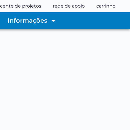
cente de projetos
rede de apoio
carrinho
Informações