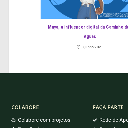
Maya, a influencer digital da Caminho d
Águas
8 junho 2021
COLABORE
FAÇA PARTE
Colabore com projetos
Rede de Apo