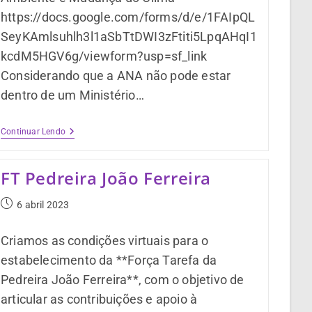
https://docs.google.com/forms/d/e/1FAIpQL
SeyKAmlsuhlh3l1aSbTtDWI3zFtiti5LpqAHqI1
kcdM5HGV6g/viewform?usp=sf_link
Considerando que a ANA não pode estar
dentro de um Ministério…
Continuar Lendo
FT Pedreira João Ferreira
6 abril 2023
Criamos as condições virtuais para o
estabelecimento da **Força Tarefa da
Pedreira João Ferreira**, com o objetivo de
articular as contribuições e apoio à