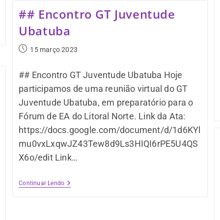
## Encontro GT Juventude
Ubatuba
15 março 2023
## Encontro GT Juventude Ubatuba Hoje
participamos de uma reunião virtual do GT
Juventude Ubatuba, em preparatório para o
Fórum de EA do Litoral Norte. Link da Ata:
https://docs.google.com/document/d/1d6KYl
mu0vxLxqwJZ43Tew8d9Ls3HIQI6rPE5U4QS
X6o/edit Link…
Continuar Lendo