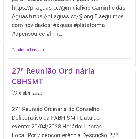
https://pi.aguas.cc/@midialivre Caminho das
Águas https://pi.aguas.cc/@ong E seguimos
com novidades! #águas #plataforma
#opensource #link…
Continuar Lendo
27ª Reunião Ordinária
CBHSMT
6 abril 2023
27ª Reunião Ordinária do Conselho
Deliberativo da FABH-SMT Data do
evento: 20/04/2023 Horário: 1 horas
Local: Por videoconferência Descrição: 27ª