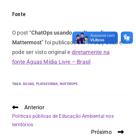
Fonte
O post “
ChatOps usando o software livre
Mattermost
” foi publicado em 19 July 2020 e
pode ser visto original e
diretamente na
fonte Águas Mídia Livre – Brasil
TAGS
:
ÁGUAS
,
PLATAFORMA
,
WATEROPS
Anterior
Políticas públicas de Educação Ambiental nos
territórios
Próximo