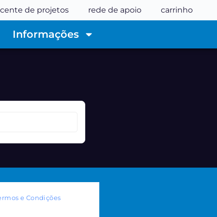
cente de projetos
rede de apoio
carrinho
Informações
ermos e Condições