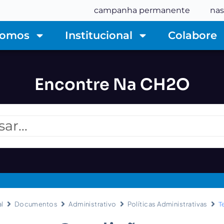
campanha permanente
nas
Somos
Institucional
Colabore
Encontre Na CH2O
al
Documentos
Administrativo
Políticas Administrativas
T